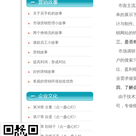
市面主流
关于买手机的故事
单的展示
市场营销哲理小故事
计与制作
两个推销员的故事
销网站的
三、是否
激励员工小故事
市场调研
营销故事
户的搜索
提高利润，形成对比
位、盈利
好的营销故事
业需求做
客观的营销环境创造优势
四、了解
由于技术
司，专做
第38章 古董《点一盏心灯》
第37章 自度《点一盏心灯》
第36章 刮胡子《点一盏心灯》