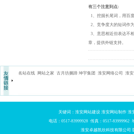
有三个注意到点:
1、挖掘长尾词，用百
2、竞争度大的短词作为
3、意思相近但表达不
章，提供外链支持。
名站在线
网站之家
古月坊捆蹄
坤宇集团
淮安网络公司
淮安
关键词：
淮安网站建设
淮安网站制作
淮
电话：0517-83999928 传真：0517-839999
淮安卓越凯欣科技有限公司