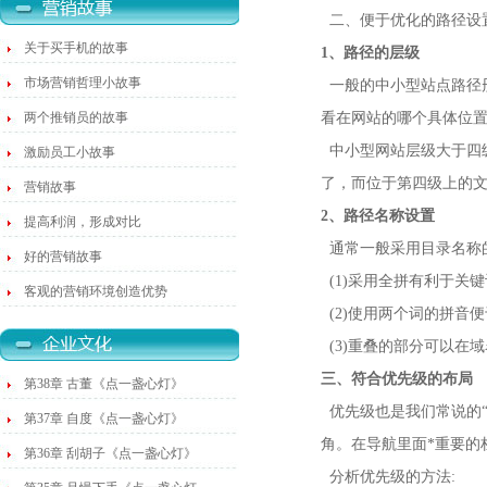
二、便于优化的路径设
关于买手机的故事
1、路径的层级
市场营销哲理小故事
一般的中小型站点路径
两个推销员的故事
看在网站的哪个具体位
中小型网站层级大于四
激励员工小故事
了，而位于第四级上的
营销故事
2、路径名称设置
提高利润，形成对比
通常一般采用目录名称的
好的营销故事
(1)采用全拼有利于关
客观的营销环境创造优势
(2)使用两个词的拼音
(3)重叠的部分可以在
三、符合优先级的布局
第38章 古董《点一盏心灯》
优先级也是我们常说的“
第37章 自度《点一盏心灯》
角。在导航里面*重要的
第36章 刮胡子《点一盏心灯》
分析优先级的方法: